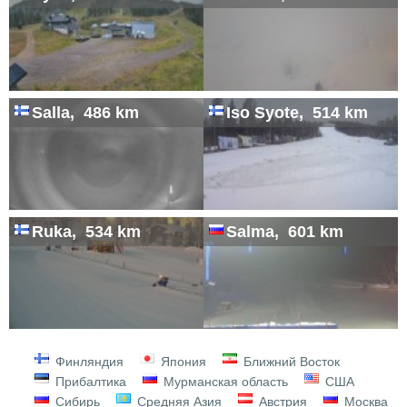
Salla, 486 km
Iso Syote, 514 km
Ruka, 534 km
Salma, 601 km
Финляндия
Япония
Ближний Восток
Прибалтика
Мурманская область
США
Сибирь
Средняя Азия
Австрия
Москва