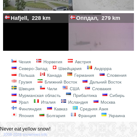
Hafjell, 228 km
Оппдал, 279 km
Чехия
Норвегия
Австрия
Северо-Запад
Швейцария
Андорра
Польша
Канада
Германия
Словения
Грузия
Ближний Восток
Дальний Восток
Швеция
Чили
США
Словакия
Мурманская область
Прибалтика
Сибирь
Урал
Италия
Исландия
Москва
Финляндия
Кавказ
Средняя Азия
Япония
Болгария
Франция
Украина
Never eat yellow snow!
2008-2026 snownews.info