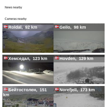
News nearby
Cameras nearby
Roldal, 92 km
Geilo, 98 km
Хемседал, 123 km
Hovden, 129 km
Бейтостолен, 151
Norefjell, 173 km
km