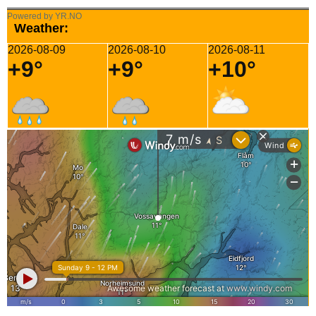
Powered by YR.NO
Weather:
2026-08-09
2026-08-10
2026-08-11
+9°
+9°
+10°