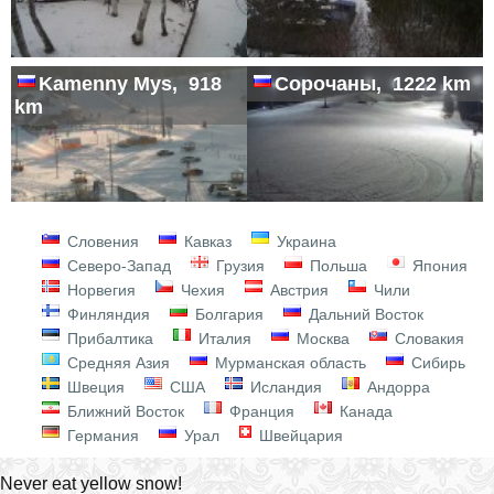
Kamenny Mys, 918
Сорочаны, 1222 km
km
Словения
Кавказ
Украина
Северо-Запад
Грузия
Польша
Япония
Норвегия
Чехия
Австрия
Чили
Финляндия
Болгария
Дальний Восток
Прибалтика
Италия
Москва
Словакия
Средняя Азия
Мурманская область
Сибирь
Швеция
США
Исландия
Андорра
Ближний Восток
Франция
Канада
Германия
Урал
Швейцария
Never eat yellow snow!