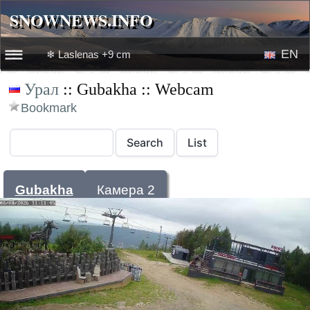
SNOWNEWS.INFO
SNOWNEWS.INFO
EN
❄ Laslenas +9 cm
☰☰
Урал
:: Gubakha :: Webcam
News
RU
Bookmark
Webcams
Snow videos
Gubakha
Камера 2