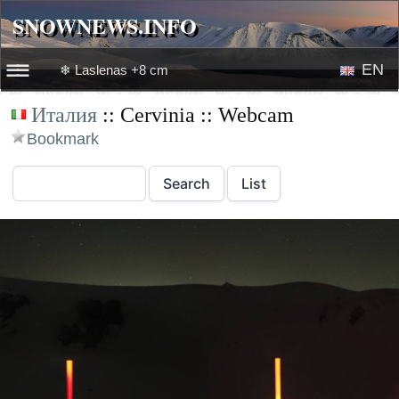
SNOWNEWS.INFO
SNOWNEWS.INFO
EN
❄ Laslenas +8 cm
☰☰
Италия
:: Cervinia :: Webcam
News
RU
Bookmark
Webcams
Snow videos