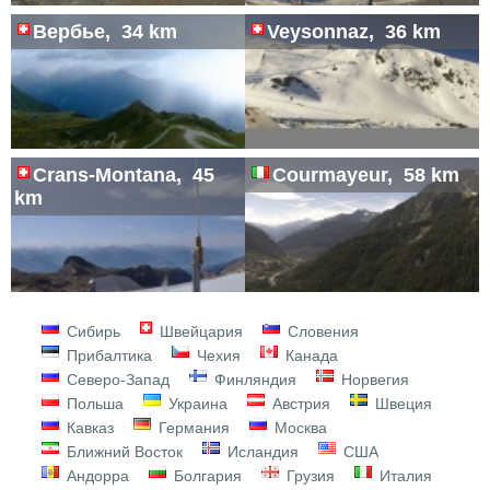
Вербье, 34 km
Veysonnaz, 36 km
Crans-Montana, 45
Courmayeur, 58 km
km
Сибирь
Швейцария
Словения
Прибалтика
Чехия
Канада
Северо-Запад
Финляндия
Норвегия
Польша
Украина
Австрия
Швеция
Кавказ
Германия
Москва
Ближний Восток
Исландия
США
Андорра
Болгария
Грузия
Италия