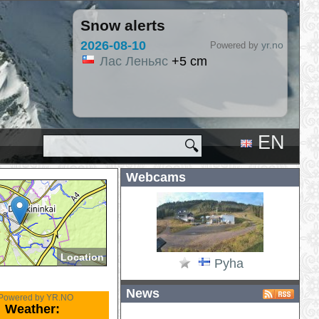
Snow alerts
2026-08-10
yr.no
Powered by
Лас Леньяс
+5 cm
EN
🔍
RU
Webcams
Location
Pyha
News
Powered by YR.NO
Weather: