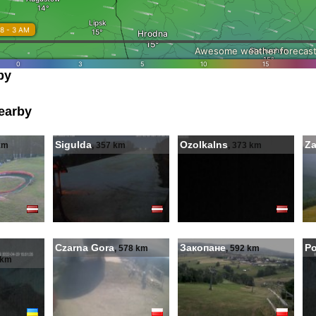
by
earby
Sigulda
Ozolkalns
Z
km
, 357 km
, 373 km
Czarna Gora
Закопане
P
, 578 km
, 592 km
 km