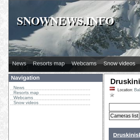
SNOWNEWS.INFO
SNOWNEWS.INFO
2026
H
Л
News
Resorts map
Webcams
Snow videos
Navigation
Druskin
News
Bal
Location:
Resorts map
Bookmar
Webcams
Snow videos
Druskinis