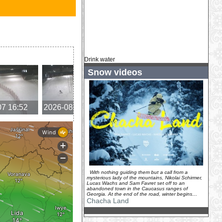
Drink water
Snow videos
07 16:52
2026-08-07 16:10
2026-08-07 15:06
2026-
With nothing guiding them but a call from a
mysterious lady of the mountains, Nikolai Schirmer,
Lucas Wachs and Sam Favret set off to an
abandoned town in the Caucasus ranges of
Georgia. At the end of the road, winter begins…
Chacha Land