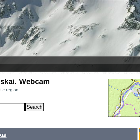
-08-09
líðarfjall
+6 cm
ас Леньяс
+1 cm
iskai. Webcam
tic region
k
kai