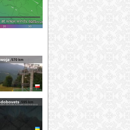
awoja
, 570 km
odobovets
, 595 km