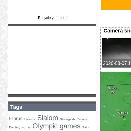
Recycle your pets
Camera sn
2026-08-07 1
Tags
Slalom
Elbrus
Freeride
Sheregesh
Canada
Olympic games
Dombay
tag_ttr
Saint