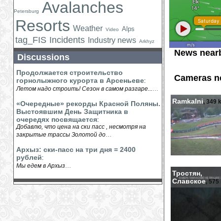
Avalanches
Petersburg
Resorts
Weather
Alps
Video
tag_FIS
Incidents
Industry news
Arkhyz
News near
Discussions
Продолжается строительство
Cameras n
горнолыжного курорта в Арсеньеве
:
...
Летом надо строить! Сезон в самом разгаре...
Ramkalni
, 349 
«Очередные» рекорды Красной Поляны.
Выстоявшим День Защитника в
очередях посвящается
:
Добавлю, что цена на ски пасс , несмотря на
...
закрытые трассы Золотой до
Архыз: ски-пасс на три дня = 2400
рублей
:
...
Мы едем в Архыз
Тростян,
Славское
, 575