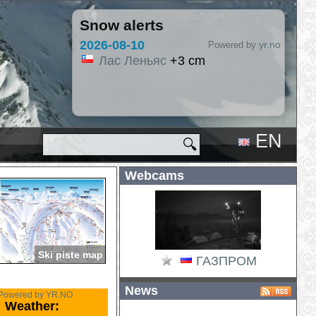
Snow alerts
2026-08-10
yr.no
Powered by
Лас Леньяс
+3 cm
EN
🔍
RU
Webcams
Ski piste map
ГАЗПРОМ
News
Powered by YR.NO
Weather: