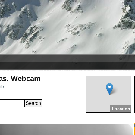
-08-09
líðarfjall
+5 cm
ас Леньяс
+1 cm
as. Webcam
ile
k
Location