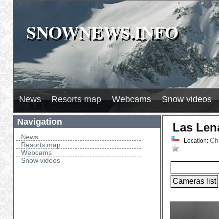
SNOWNEWS.INFO
SNOWNEWS.INFO
2026
H
Л
News
Resorts map
Webcams
Snow videos
Navigation
Las Len
News
Ch
Location:
Resorts map
Bookmar
Webcams
Snow videos