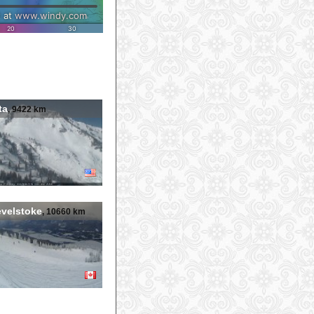
ta
, 9422 km
velstoke
, 10660 km