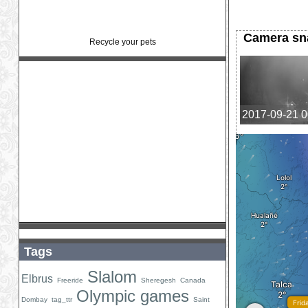
Camera sn
Recycle your pets
2017-09-21 0
Tags
Slalom
Elbrus
Freeride
Sheregesh
Canada
Olympic games
Dombay
tag_ttr
Saint