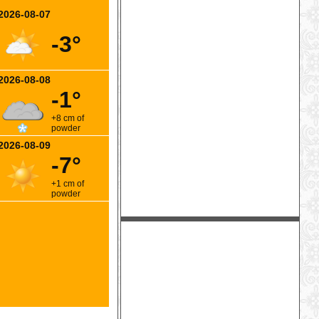
2026-08-07
-3°
2026-08-08
-1°
+8 cm of
powder
2026-08-09
-7°
+1 cm of
powder