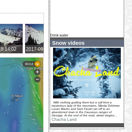
Drink water
Snow videos
18 14:02
2017-09-18 13:23
2017-09-18 12:35
2017-
With nothing guiding them but a call from a
mysterious lady of the mountains, Nikolai Schirmer,
Lucas Wachs and Sam Favret set off to an
abandoned town in the Caucasus ranges of
Georgia. At the end of the road, winter begins…
Chacha Land