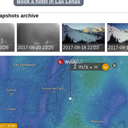
Book a hotel in Las Lenas
apshots archive
0:26
2017-09-20 23:25
2017-09-18 22:03
2017-09-