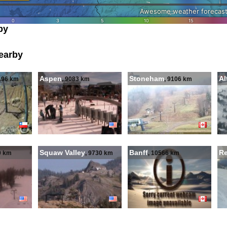
by
earby
Aspen
Stoneham
Al
 196 km
, 9083 km
, 9106 km
Squaw Valley
Banff
Re
9 km
, 9730 km
, 10566 km