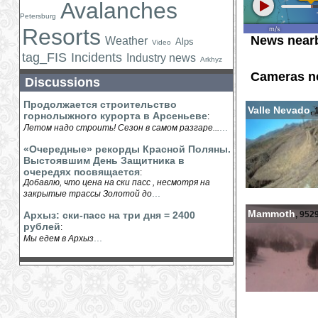
Avalanches
Petersburg
Resorts
News near
Weather
Alps
Video
tag_FIS
Incidents
Industry news
Arkhyz
Cameras n
Discussions
Продолжается строительство
Valle Nevado
,
горнолыжного курорта в Арсеньеве
:
...
Летом надо строить! Сезон в самом разгаре...
«Очередные» рекорды Красной Поляны.
Выстоявшим День Защитника в
очередях посвящается
:
Добавлю, что цена на ски пасс , несмотря на
...
закрытые трассы Золотой до
Mammoth
Архыз: ски-пасс на три дня = 2400
, 952
рублей
:
...
Мы едем в Архыз