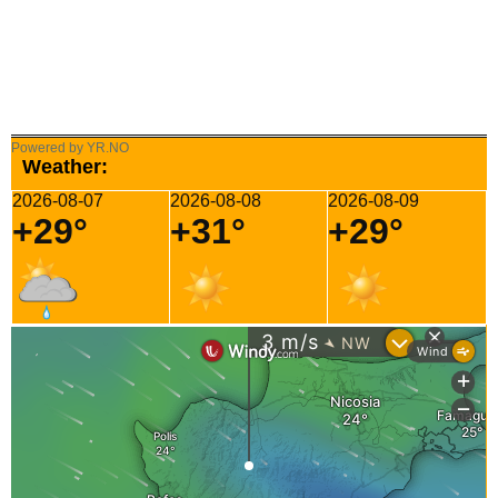
Powered by YR.NO
Weather:
2026-08-07
2026-08-08
2026-08-09
+29°
+31°
+29°