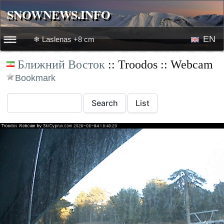
SNOWNEWS.INFO
SNOWNEWS.INFO
EN
❄ Laslenas +8 cm
☰☰
Ближний Восток
:: Troodos :: Webcam
News
RU
Bookmark
Webcams
Snow videos