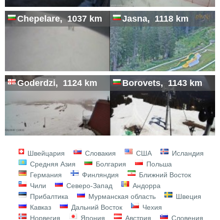
Chepelare, 1037 km
Jasna, 1118 km
Goderdzi, 1124 km
Borovets, 1143 km
Швейцария
Словакия
США
Исландия
Средняя Азия
Болгария
Польша
Германия
Финляндия
Ближний Восток
Чили
Северо-Запад
Андорра
Прибалтика
Мурманская область
Швеция
Кавказ
Дальний Восток
Чехия
Норвегия
Япония
Австрия
Словения