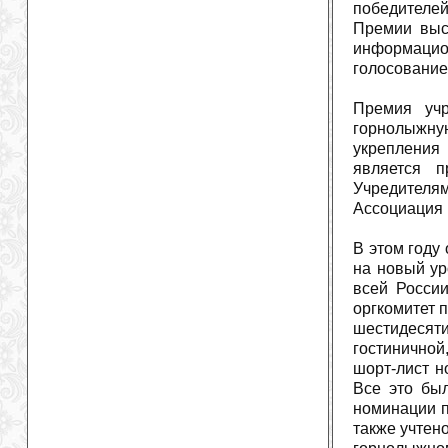
победителе
Премии выс
информацио
голосование
Премия уч
горнолыжну
укрепления
является п
Учредителя
Ассоциация 
В этом году
на новый ур
всей Росси
оргкомитет 
шестидесят
гостиничной
шорт-лист н
Все это был
номинации п
также учтен