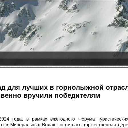
-08-08
ас Леньяс
+8 cm
со-Сюете
+2 cm
líðarfjall
+1 cm
ад для лучших в горнолыжной отрас
твенно вручили победителям
2024 года, в рамках ежегодного Форума туристических
го в Минеральных Водах состоялась торжественная цер