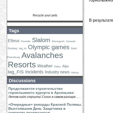
горнолыжном
Recycle your pets
В результат
Tags
Slalom
Elbrus
Freeride
Sheregesh
Canada
Olympic games
Dombay
tag_ttr
Saint
Avalanches
Petersburg
Resorts
Weather
Alps
Video
tag_FIS
Incidents
Industry news
Arkhyz
Discussions
Продолжается строительство
горнолыжного курорта в Арсеньеве
:
...
Летом надо строить! Сезон в самом разгаре...
«Очередные» рекорды Красной Поляны.
Выстоявшим День Защитника в
очередях посвящается
: