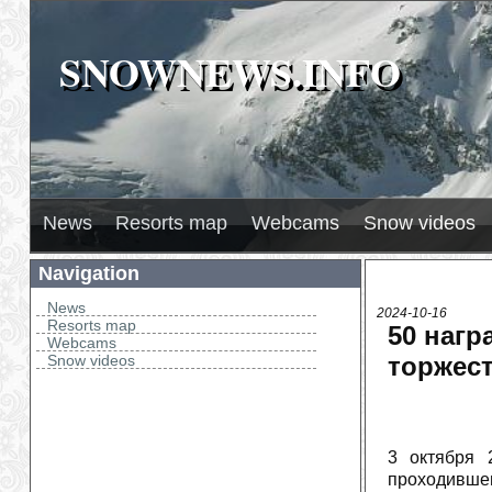
SNOWNEWS.INFO
SNOWNEWS.INFO
2026
Л
И
H
News
Resorts map
Webcams
Snow videos
Navigation
News
2024-10-16
Resorts map
50 нагр
Webcams
Snow videos
торжес
3 октября 
проходивше