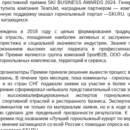
й престижной премии SKI BUSINESS AWARDS 2024. Гене
тупила компания TeamJet, наградным партнером — комп
нную поддержку оказал горнолыжный портал —SKI.RU, г
 катающихся.
реждена в 2018 году с целью формирования традиц
ю отрасль, поощрения наиболее активных и заслуженн
 престижа и социальной значимости индустрии. Звание
ризнанием высоких заслуг лауреата в профессиона
ми Премии являются группа компаний SportB2B, ООО «Би
горнолыжных комплексов, территорий и сервиса.
 организаторы Премии приняли решение вывести процесс 
овень. В течение трех месяцев, пока номинанты - горнол
и и из стран СНГ подавали заявки на участие в более 
премии сформировал небывало представительный состав эк
и высококвалифицированных экспертов горнолыжной
, спортивной отраслей и ресторанного бизнеса. Эксперт
оминантов не только по материалам заявок, но и в ходе 
о сделано для предельной прозрачности результатов. К 
ремии под названием «Лучший горнолыжный курорт по ве
о мнение катающихся со всей России с помощью опроса н