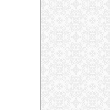
04-02
)
AvalancheClarity: Free App Brings AI-
Translated French Avalanche Bulletins to
International Skiers
(
2026-03-31
)
Body of Missing Exchange Student
Found 2 Months After Dying in Avalanche
in Italy’s Dolomites
(
2026-03-31
)
Avalanche in Austria’s Zillertal Region
Buries 2 Freeriders, Leaving 1 Dead
(
2026-03-29
)
Avalanche Buries 5 Snowmobilers Near
Riksgränsen, Sweden, Leaving One
Seriously Injured
(
2026-03-27
)
[UPDATED] 4th Fatality Confirmed After
25 Skiers Were Caught by Avalanche at
Val Ridanna, Italy
(
2026-03-26
)