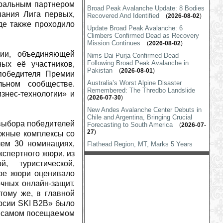
ральным партнером
Broad Peak Avalanche Update: 8 Bodies
ания Лига первых,
Recovered And Identified
(
2026-08-02
)
де также проходило
Update Broad Peak Avalanche: 6
Climbers Confirmed Dead as Recovery
Mission Continues
(
2026-08-02
)
ии, объединяющей
Nims Dai Purja Confirmed Dead
Following Broad Peak Avalanche in
ых её участников,
Pakistan
(
2026-08-01
)
 победителя Премии
Australia’s Worst Alpine Disaster
льном сообществе.
Remembered: The Thredbo Landslide
знес-технологии» и
(
2026-07-30
)
New Andes Avalanche Center Debuts in
Chile and Argentina, Bringing Crucial
выбора победителей
Forecasting to South America
(
2026-07-
27
)
ыжные комплексы со
чем 30 номинациях,
Flathead Region, MT, Marks 5 Years
Without Avalanche Deaths Despite
спертного жюри, из
Volatile Winter
(
2026-07-25
)
, туристической,
Castle Peak Avalanche Responders
ное жюри оценивало
Recognized
(
2026-07-16
)
очных онлайн-защит.
FAA Says Resorts Can Now Use
тому же, в главной
Specialized Drones For Avalanche
рсии SKI B2B» было
Control
(
2026-07-14
)
а самом посещаемом
How a German Tech Firm Finally Brought