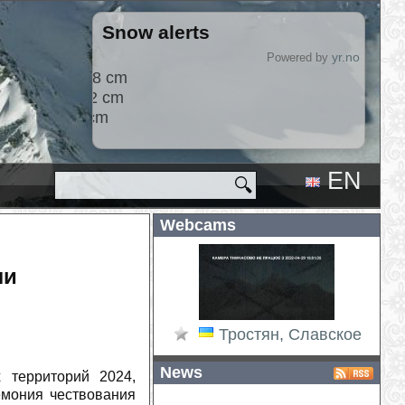
Snow alerts
2026-08-09
yr.no
Powered by
Hlíðarfjall
+5 cm
Исо-Сюете
+1 cm
Лас Леньяс
+1 cm
EN
🔍
RU
Webcams
ли
Тростян, Славское
News
 территорий 2024,
емония чествования