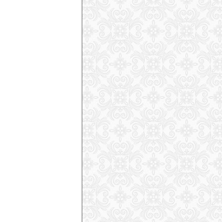
Why European Avalanche Deaths More
Than Doubled Last Season
(
2026-04-
30
)
With 146 Deaths, Europe’s Avalanche
Season Exposes a Persistent Weak
Base Layer Problem
(
2026-04-30
)
The Science Behind Avalanches
(
2026-
04-29
)
Tragic Avalanche in Hemsedal, Norway,
Claims 2 Lives on Easter Monday
(
2026-04-07
)
Greenland Capital Hit by Fatal Nuuk
Avalanche Less Than 2 Weeks After
Near-Miss
(
2026-04-06
)
2 American Backcountry Skiers Caught
in Avalanche in Stubai Alps, Austria,
Leaving 1 Seriously Injured
(
2026-04-
04
)
Skier Killed After Sluff Knocked Them
2,000 Feet Down a Cliff in Rogers Pass,
BC
(
2026-04-02
)
Official Report on the Castle Peak, CA,
Avalanche That Killed 9 Reveals Critical
Decision Errors, Undeployed Airbags,
and Victims Buried 8 Feet Deep
(
2026-