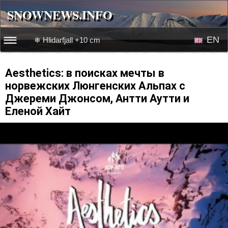
SNOWNEWS.INFO
SNOWNEWS.INFO
EN
❄ Hlidarfjall +10 cm
☰☰
News
RU
Aesthetics: в поисках мечты в
норвежских Люнгенских Альпах с
Webcams
Джереми Джонсом, Антти Аутти и
Еленой Хайт
Snow videos