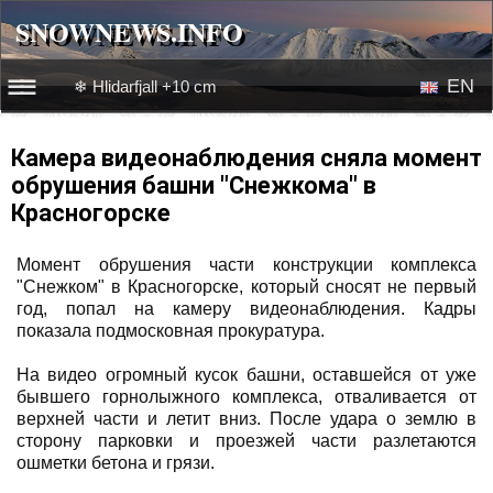
SNOWNEWS.INFO
SNOWNEWS.INFO
EN
❄ Hlidarfjall +10 cm
☰☰
News
RU
Камера видеонаблюдения сняла момент
обрушения башни "Снежкома" в
Webcams
Красногорске
Snow videos
Момент обрушения части конструкции комплекса
"Снежком" в Красногорске, который сносят не первый
год, попал на камеру видеонаблюдения. Кадры
показала подмосковная прокуратура.
На видео огромный кусок башни, оставшейся от уже
бывшего горнолыжного комплекса, отваливается от
верхней части и летит вниз. После удара о землю в
сторону парковки и проезжей части разлетаются
ошметки бетона и грязи.